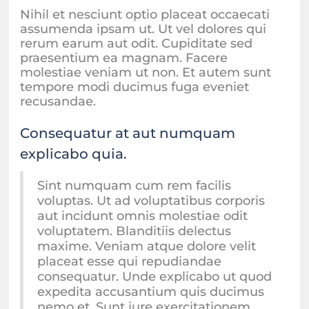
Nihil et nesciunt optio placeat occaecati
assumenda ipsam ut. Ut vel dolores qui
rerum earum aut odit. Cupiditate sed
praesentium ea magnam. Facere
molestiae veniam ut non. Et autem sunt
tempore modi ducimus fuga eveniet
recusandae.
Consequatur at aut numquam
explicabo quia.
Sint numquam cum rem facilis
voluptas. Ut ad voluptatibus corporis
aut incidunt omnis molestiae odit
voluptatem. Blanditiis delectus
maxime. Veniam atque dolore velit
placeat esse qui repudiandae
consequatur. Unde explicabo ut quod
expedita accusantium quis ducimus
nemo et. Sunt iure exercitationem